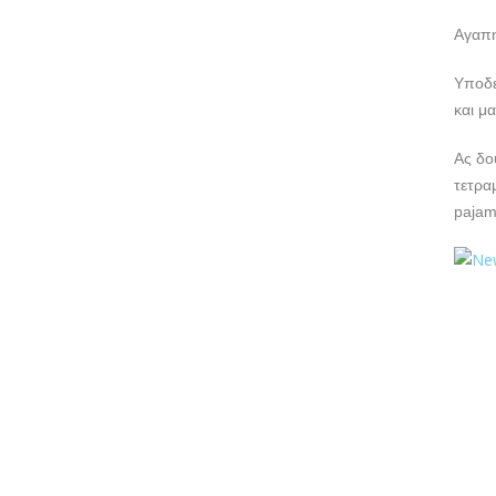
Αγαπη
Υποδε
και μ
Ας δο
τετρα
pajam