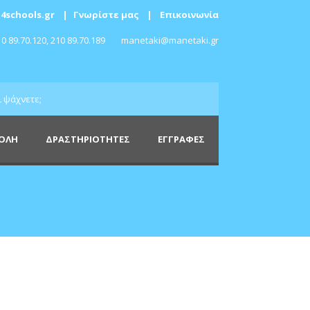
4schools.gr
|
Γνωρίστε μας
|
Επικοινωνία
0 89.70.120, 210 89.70.189
manetaki@manetaki.gr
ΧΟΛΗ
ΔΡΑΣΤΗΡΙΟΤΗΤΕΣ
ΕΓΓΡΑΦΕΣ