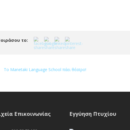
οιράσου το:
Το Manetaki Language School πάει θέατρο!
ιχεία Επικοινωνίας
Εγγύηση Πτυχίου