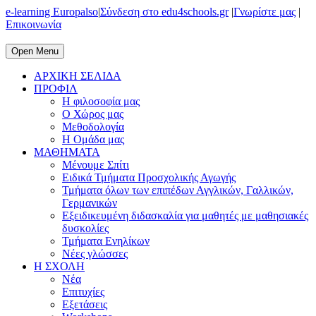
e-learning Europalso
|
Σύνδεση στο edu4schools.gr
|
Γνωρίστε μας
|
Επικοινωνία
Open Menu
ΑΡΧΙΚΗ ΣΕΛΙΔΑ
ΠΡΟΦΙΛ
Η φιλοσοφία μας
Ο Χώρος μας
Μεθοδολογία
Η Ομάδα μας
ΜΑΘΗΜΑΤΑ
Μένουμε Σπίτι
Ειδικά Τμήματα Προσχολικής Αγωγής
Τμήματα όλων των επιπέδων Αγγλικών, Γαλλικών,
Γερμανικών
Εξειδικευμένη διδασκαλία για μαθητές με μαθησιακές
δυσκολίες
Τμήματα Ενηλίκων
Νέες γλώσσες
Η ΣΧΟΛΗ
Νέα
Επιτυχίες
Εξετάσεις