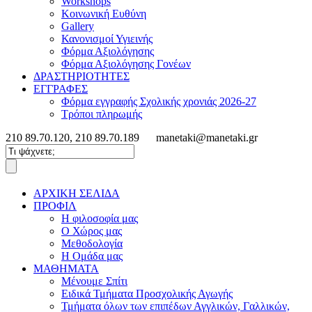
Workshops
Κοινωνική Ευθύνη
Gallery
Κανονισμοί Υγιεινής
Φόρμα Αξιολόγησης
Φόρμα Αξιολόγησης Γονέων
ΔΡΑΣΤΗΡΙΟΤΗΤΕΣ
ΕΓΓΡΑΦΕΣ
Φόρμα εγγραφής Σχολικής χρονιάς 2026-27
Τρόποι πληρωμής
210 89.70.120, 210 89.70.189
manetaki@manetaki.gr
ΑΡΧΙΚΗ ΣΕΛΙΔΑ
ΠΡΟΦΙΛ
Η φιλοσοφία μας
Ο Χώρος μας
Μεθοδολογία
Η Ομάδα μας
ΜΑΘΗΜΑΤΑ
Μένουμε Σπίτι
Ειδικά Τμήματα Προσχολικής Αγωγής
Τμήματα όλων των επιπέδων Αγγλικών, Γαλλικών,