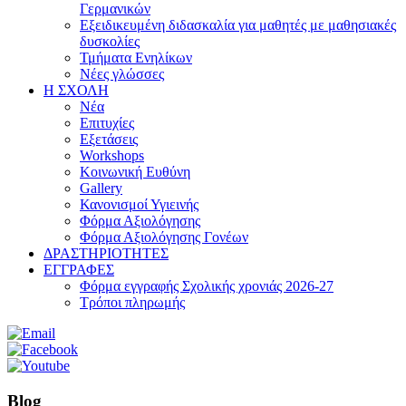
Γερμανικών
Εξειδικευμένη διδασκαλία για μαθητές με μαθησιακές
δυσκολίες
Τμήματα Ενηλίκων
Νέες γλώσσες
Η ΣΧΟΛΗ
Νέα
Επιτυχίες
Εξετάσεις
Workshops
Κοινωνική Ευθύνη
Gallery
Κανονισμοί Υγιεινής
Φόρμα Αξιολόγησης
Φόρμα Αξιολόγησης Γονέων
ΔΡΑΣΤΗΡΙΟΤΗΤΕΣ
ΕΓΓΡΑΦΕΣ
Φόρμα εγγραφής Σχολικής χρονιάς 2026-27
Τρόποι πληρωμής
Blog