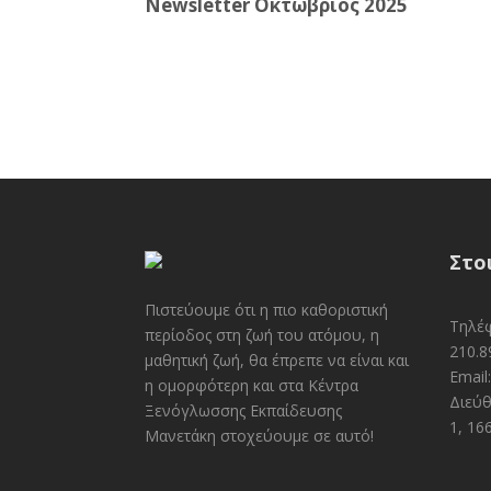
Newsletter Οκτώβριος 2025
Στο
Πιστεύουμε ότι η πιο καθοριστική
Τηλέφ
περίοδος στη ζωή του ατόμου, η
210.8
μαθητική ζωή, θα έπρεπε να είναι και
Email
η ομορφότερη και στα Κέντρα
Διεύθ
Ξενόγλωσσης Εκπαίδευσης
1, 16
Μανετάκη στοχεύουμε σε αυτό!