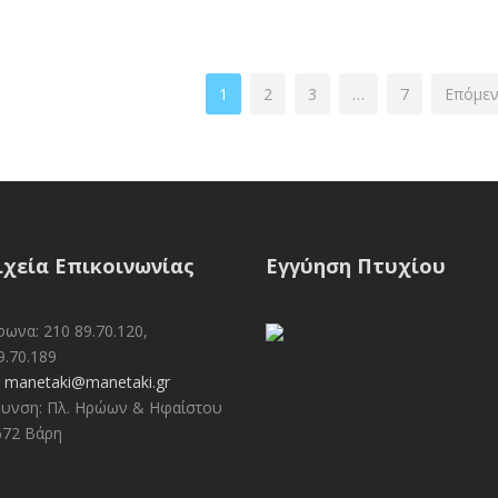
1
2
3
…
7
Επόμεν
ιχεία Επικοινωνίας
Εγγύηση Πτυχίου
ωνα: 210 89.70.120,
9.70.189
:
manetaki@manetaki.gr
υνση: Πλ. Ηρώων & Ηφαίστου
672 Βάρη