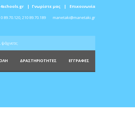
4schools.gr
|
Γνωρίστε μας
|
Επικοινωνία
0 89.70.120, 210 89.70.189
manetaki@manetaki.gr
ΧΟΛΗ
ΔΡΑΣΤΗΡΙΟΤΗΤΕΣ
ΕΓΓΡΑΦΕΣ