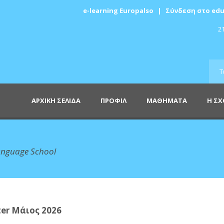
e-learning Europalso
|
Σύνδεση στο edu
21
ΑΡΧΙΚΗ ΣΕΛΙΔΑ
ΠΡΟΦΙΛ
ΜΑΘΗΜΑΤΑ
Η Σ
anguage School
er Μάιος 2026