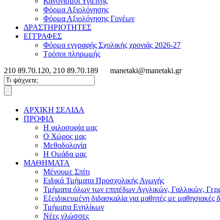
Κανονισμοί Υγιεινής
Φόρμα Αξιολόγησης
Φόρμα Αξιολόγησης Γονέων
ΔΡΑΣΤΗΡΙΟΤΗΤΕΣ
ΕΓΓΡΑΦΕΣ
Φόρμα εγγραφής Σχολικής χρονιάς 2026-27
Τρόποι πληρωμής
210 89.70.120, 210 89.70.189
manetaki@manetaki.gr
ΑΡΧΙΚΗ ΣΕΛΙΔΑ
ΠΡΟΦΙΛ
Η φιλοσοφία μας
Ο Χώρος μας
Μεθοδολογία
Η Ομάδα μας
ΜΑΘΗΜΑΤΑ
Μένουμε Σπίτι
Ειδικά Τμήματα Προσχολικής Αγωγής
Τμήματα όλων των επιπέδων Αγγλικών, Γαλλικών, Γερ
Εξειδικευμένη διδασκαλία για μαθητές με μαθησιακές 
Τμήματα Ενηλίκων
Νέες γλώσσες