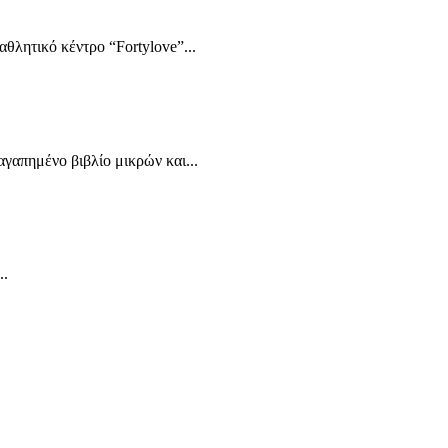
ητικό κέντρο “Fortylove”...
γαπημένο βιβλίο μικρών και...
..