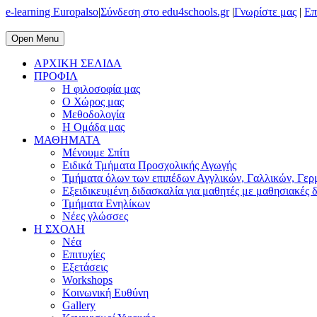
e-learning Europalso
|
Σύνδεση στο edu4schools.gr
|
Γνωρίστε μας
|
Επ
Open Menu
ΑΡΧΙΚΗ ΣΕΛΙΔΑ
ΠΡΟΦΙΛ
Η φιλοσοφία μας
Ο Χώρος μας
Μεθοδολογία
Η Ομάδα μας
ΜΑΘΗΜΑΤΑ
Μένουμε Σπίτι
Ειδικά Τμήματα Προσχολικής Αγωγής
Τμήματα όλων των επιπέδων Αγγλικών, Γαλλικών, Γερ
Εξειδικευμένη διδασκαλία για μαθητές με μαθησιακές 
Τμήματα Ενηλίκων
Νέες γλώσσες
Η ΣΧΟΛΗ
Νέα
Επιτυχίες
Εξετάσεις
Workshops
Κοινωνική Ευθύνη
Gallery