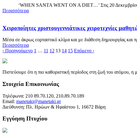
‘WHEN SANTA WENT ON A DIET…’ Στις 20 Δεκεμβρίου του 201
Περισσότερα
Χειροποίητες χριστουγεννιάτικες χειροτεχνίες μαθητ
Μέσα σε άκρως εορταστικό κλίμα και με διάθεση δημιουργίας και προ
Περισσότερα
‹ Προηγούμενο
1
…
11
12
13
14
15
Επόμενο ›
Πιστεύουμε ότι η πιο καθοριστική περίοδος στη ζωή του ατόμου, η
Στοιχεία Επικοινωνίας
Τηλέφωνα: 210 89.70.120, 210.89.70.189
Email:
manetaki@manetaki.gr
Διεύθυνση: Πλ. Ηρώων & Ηφαίστου 1, 16672 Βάρη
Εγγύηση Πτυχίου