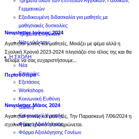
Τμήματα όλων των επιπέδων Αγγλικών, Γαλλικών,
Γερμανικών
Εξειδικευμένη διδασκαλία για μαθητές με
μαθησιακές δυσκολίες
Newsletter Ιούνιος 2024
Τμήματα Ενηλίκων
Νέες γλώσσες
Αγαπητοί γονείς και μαθητές, Μοιάζει με ψέμα αλλά η
Σχολική Χρονιά 2023-2024 πλησιάζει στο τέλος της και θα
Η ΣΧΟΛΗ
θέλαμε να σας ευχαριστήσουμε...
Νέα
Επιτυχίες
Περισσότερα
Εξετάσεις
Workshops
Κοινωνική Ευθύνη
Newsletter Μάιος 2024
Gallery
Κανονισμοί Υγιεινής
Αγαπητοί γονείς και μαθητές, Την Παρασκευή 7/06/2024 η
Φόρμα Αξιολόγησης
σχολική μας χρονιά ολοκληρώνεται.
Φόρμα Αξιολόγησης Γονέων