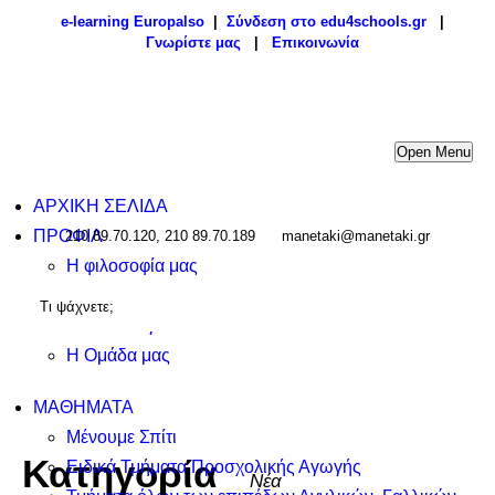
e-learning Europalso
|
Σύνδεση στο edu4schools.gr
|
Γνωρίστε μας
|
Επικοινωνία
Open Menu
ΑΡΧΙΚΗ ΣΕΛΙΔΑ
ΠΡΟΦΙΛ
210 89.70.120, 210 89.70.189
manetaki@manetaki.gr
Η φιλοσοφία μας
Ο Χώρος μας
Μεθοδολογία
Η Ομάδα μας
ΜΑΘΗΜΑΤΑ
Μένουμε Σπίτι
Κατηγορία
Ειδικά Τμήματα Προσχολικής Αγωγής
Νέα