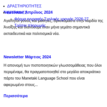
ΔΡΑΣΤΗΡΙΟΤΗΤΕΣ
Newsletter Απρίλιος 2024
ΕΓΓΡΑΦΕΣ
Φόρμα εγγραφής Σχολικής χρονιάς 2026-27
Αγαπητοί γονείς και μαθητές, Βρισκόμαστε στην καρδία της
Τρόποι πληρωμής
Άνοιξης και διανύουμε έναν μήνα γεμάτο σημαντικά
εκπαιδευτικά και πολιτισμικά νέα.
Newsletter Μάρτιος 2024
Η απονομή των πιστοποιητικών γλωσσομάθειας που όλοι
περιμέναμε, θα πραγματοποιηθεί στο μεγάλο αποκριάτικο
πάρτυ του Manetaki Language School που είναι
αφιερωμένο στους...
Περισσότερα