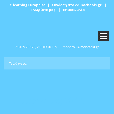
e-learning Europalso
|
Σύνδεση στο edu4schools.gr
|
Γνωρίστε μας
|
Επικοινωνία
210 89.70.120, 210 89.70.189
manetaki@manetaki.gr
Επιτυχόντες 2016