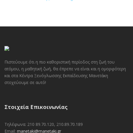
Πιστεύουμε ότι η πιο καθοριστική περίοδος στη ζωή του
ατόμου, η μαθητική ζωή, θα έπρεπε να είναι και η ομορφότερη
και στα Κέντρα Ξενόγλωσσης Εκπαίδευσης Μανετάκη
στοχεύουμε σε αυτό!
Στοιχεία Επικοινωνίας
Τηλέφωνα: 210 89.70.120, 210.89.70.189
Email:
manetaki@manetaki.gr