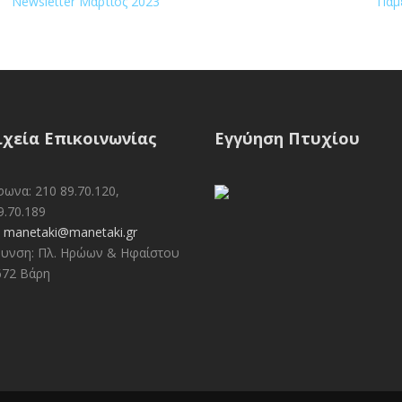
Newsletter Μάρτιος 2023
Πάμ
ιχεία Επικοινωνίας
Εγγύηση Πτυχίου
ωνα: 210 89.70.120,
9.70.189
:
manetaki@manetaki.gr
υνση: Πλ. Ηρώων & Ηφαίστου
672 Βάρη