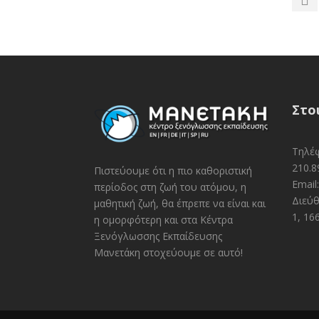
Στο
Τηλέφ
210.8
Πιστεύουμε ότι η πιο καθοριστική
Email
περίοδος στη ζωή του ατόμου, η
Διεύθ
μαθητική ζωή, θα έπρεπε να είναι και
1, 16
η ομορφότερη και στα Κέντρα
Ξενόγλωσσης Εκπαίδευσης
Μανετάκη στοχεύουμε σε αυτό!