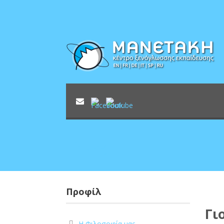
Blog
Προφίλ
Γι
Η Φιλοσοφία μας