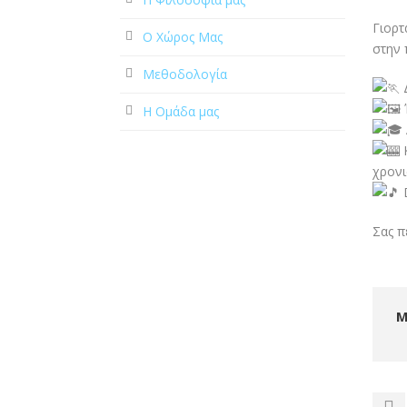
Γιορτ
Ο Χώρος Μας
στην 
Μεθοδολογία
Δ
Έ
Η Ομάδα μας
Κ
χρονι
D
Σας π
Μ