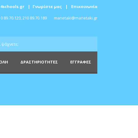
4schools.gr
|
Γνωρίστε μας
|
Επικοινωνία
0 89.70.120, 210 89.70.189
manetaki@manetaki.gr
ΧΟΛΗ
ΔΡΑΣΤΗΡΙΟΤΗΤΕΣ
ΕΓΓΡΑΦΕΣ