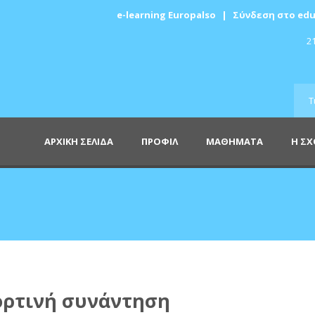
e-learning Europalso
|
Σύνδεση στο edu
21
ΑΡΧΙΚΗ ΣΕΛΙΔΑ
ΠΡΟΦΙΛ
ΜΑΘΗΜΑΤΑ
Η Σ
ορτινή συνάντηση