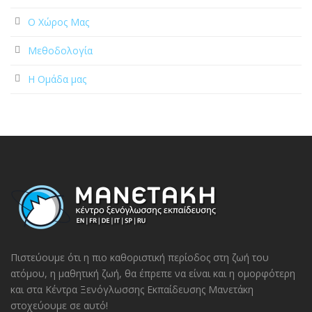
Ο Χώρος Μας
Μεθοδολογία
Η Ομάδα μας
Πιστεύουμε ότι η πιο καθοριστική περίοδος στη ζωή του
ατόμου, η μαθητική ζωή, θα έπρεπε να είναι και η ομορφότερη
και στα Κέντρα Ξενόγλωσσης Εκπαίδευσης Μανετάκη
στοχεύουμε σε αυτό!