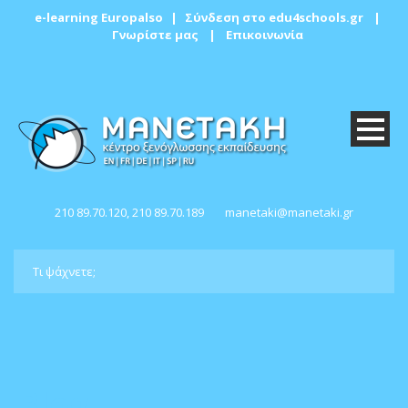
e-learning Europalso
|
Σύνδεση στο edu4schools.gr
|
Γνωρίστε μας
|
Επικοινωνία
210 89.70.120, 210 89.70.189
manetaki@manetaki.gr
Blog