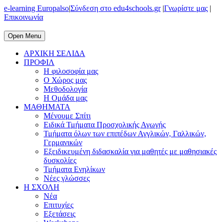
e-learning Europalso
|
Σύνδεση στο edu4schools.gr
|
Γνωρίστε μας
|
Επικοινωνία
Open Menu
ΑΡΧΙΚΗ ΣΕΛΙΔΑ
ΠΡΟΦΙΛ
Η φιλοσοφία μας
Ο Χώρος μας
Μεθοδολογία
Η Ομάδα μας
ΜΑΘΗΜΑΤΑ
Μένουμε Σπίτι
Ειδικά Τμήματα Προσχολικής Αγωγής
Τμήματα όλων των επιπέδων Αγγλικών, Γαλλικών,
Γερμανικών
Εξειδικευμένη διδασκαλία για μαθητές με μαθησιακές
δυσκολίες
Τμήματα Ενηλίκων
Νέες γλώσσες
Η ΣΧΟΛΗ
Νέα
Επιτυχίες
Εξετάσεις