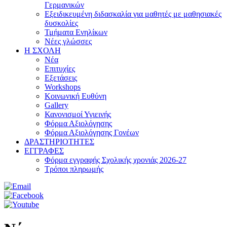
Γερμανικών
Εξειδικευμένη διδασκαλία για μαθητές με μαθησιακές
δυσκολίες
Τμήματα Ενηλίκων
Νέες γλώσσες
Η ΣΧΟΛΗ
Νέα
Επιτυχίες
Εξετάσεις
Workshops
Κοινωνική Ευθύνη
Gallery
Κανονισμοί Υγιεινής
Φόρμα Αξιολόγησης
Φόρμα Αξιολόγησης Γονέων
ΔΡΑΣΤΗΡΙΟΤΗΤΕΣ
ΕΓΓΡΑΦΕΣ
Φόρμα εγγραφής Σχολικής χρονιάς 2026-27
Τρόποι πληρωμής