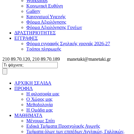
Workshops
Κοινωνική Ευθύνη
Gallery
Κανονισμοί Υγιεινής
Φόρμα Αξιολόγησης
Φόρμα Αξιολόγησης Γονέων
ΔΡΑΣΤΗΡΙΟΤΗΤΕΣ
ΕΓΓΡΑΦΕΣ
Φόρμα εγγραφής Σχολικής χρονιάς 2026-27
Τρόποι πληρωμής
210 89.70.120, 210 89.70.189
manetaki@manetaki.gr
ΑΡΧΙΚΗ ΣΕΛΙΔΑ
ΠΡΟΦΙΛ
Η φιλοσοφία μας
Ο Χώρος μας
Μεθοδολογία
Η Ομάδα μας
ΜΑΘΗΜΑΤΑ
Μένουμε Σπίτι
Ειδικά Τμήματα Προσχολικής Αγωγής
Τμήματα όλων των επιπέδων Αγγλικών, Γαλλικών,